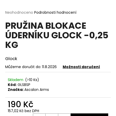
a
j
Průměrné
Neohodnoceno
Podrobnosti hodnocení
hodnocení
í
PRUŽINA BLOKACE
produktu
t
je
ÚDERNÍKU GLOCK -0,25
?
0,0
z
KG
5
hvězdiček.
Glock
HLEDAT
Můžeme doručit do:
11.8.2026
Možnosti doručení
Skladem
(>10 Ks)
D
Kód:
GLSBSP
o
Značka:
Ascalon Arms
p
o
190 Kč
r
u
157,02 Kč bez DPH
Měrná