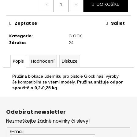
č
DO KOŠÍKU
cena:
u
j
e
Zeptat se
Sdílet
m
e
Kategorie
:
GLOCK
Záruka
:
24
POUZDRO
SPOUŠTĚDLA
Popis
Hodnocení
Diskuze
SESTAVA
2
990
Pružina blokace úderníku pro pistole Glock naší výroby.
Kč
Je kompatibilní se všemi modely.
Pružina snižuje odpor
Původně:
spouště o 0,2-0,25 kg.
3
990
Z
Kč
á
Odebírat newsletter
p
Nezmeškejte žádné novinky či slevy!
a
t
E-mail