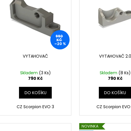
i
r
s
o
p
d
r
u
o
k
990
d
KČ
t
–20 %
u
ů
k
VYTAHOVAČ
VYTAHOVAČ 2.
t
ů
Skladem
(3 Ks)
Skladem
(8 Ks)
790 Kč
790 Kč
DO KOŠÍKU
DO KOŠÍKU
CZ Scorpion EVO 3
CZ Scorpion EVO
NOVINKA