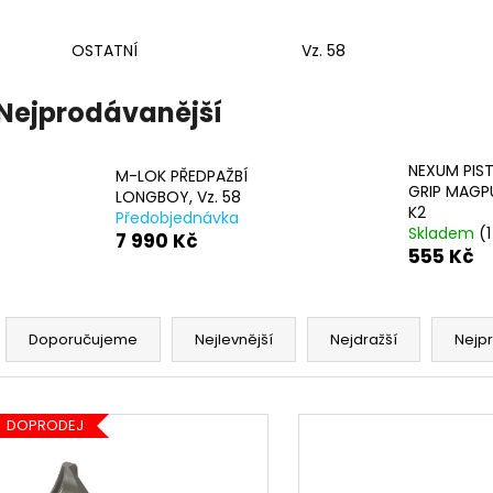
MONTÁŽ KOLIMÁTORU S PICATINNY
MONTÁŽ KOLIMÁ
LIŠTOU
3 590 Kč
OSTATNÍ
Vz. 58
3 590 Kč
Nejprodávanější
NEXUM PIS
M-LOK PŘEDPAŽBÍ
GRIP MAGP
LONGBOY, Vz. 58
K2
Předobjednávka
Skladem
(1
7 990 Kč
555 Kč
Ř
a
Doporučujeme
Nejlevnější
Nejdražší
Nejp
z
e
V
n
DOPRODEJ
ý
í
p
p