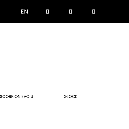
Hledat
Přihlášení
Nákupní
EN
Í
SLUŽBY
O NÁS
košík
 SCORPION EVO 3
GLOCK
Následující