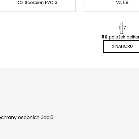
CZ Scorpion EVO 3
Vz. 58
S
1
7
t
r
80
položek celk
O
á
v
NAHORU
n
l
k
o
á
v
d
á
a
n
c
í
í
p
r
v
k
chrany osobních údajů
y
v
ý