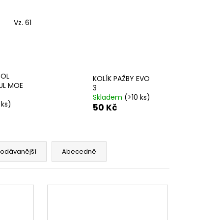
TORU S M-LOK
Vz. 61
TOL
KOLÍK PAŽBY EVO
UL MOE
3
Skladem
(>10 ks)
 ks)
50 Kč
rodávanější
Abecedně