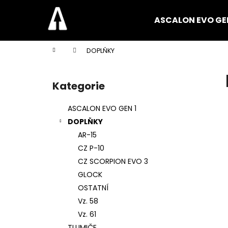
K
Přejít
na
o
ASCALON EVO GEN
obsah
Zpět
Zpět
š
do
do
í
Domů
DOPLŇKY
k
obchodu
obchodu
P
o
Kategorie
Přeskočit
s
kategorie
t
ASCALON EVO GEN 1
r
DOPLŇKY
a
AR-15
n
CZ P-10
n
CZ SCORPION EVO 3
í
GLOCK
p
OSTATNÍ
a
Vz. 58
n
Vz. 61
e
TLUMIČE