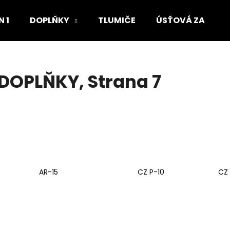
 1
DOPLŇKY
TLUMIČE
ÚSŤOVÁ ZAŘÍZEN
Co potřebujete najít?
DOPLŇKY
, Strana 7
HLEDAT
Doporučujeme
AR-15
CZ P-10
CZ