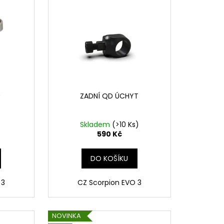
0
ZADNÍ QD ÚCHYT
Skladem
(>10 Ks)
590 Kč
DO KOŠÍKU
 3
CZ Scorpion EVO 3
NOVINKA