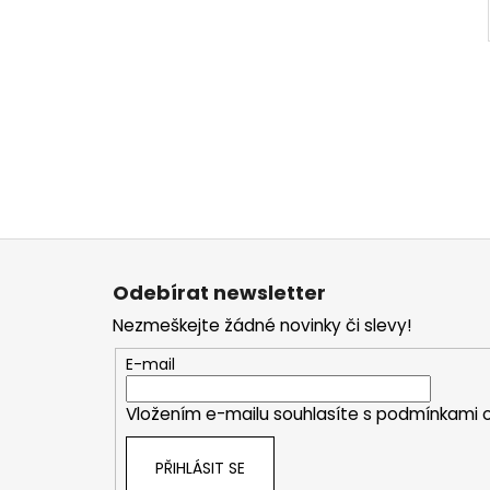
Z
á
Odebírat newsletter
p
Nezmeškejte žádné novinky či slevy!
a
t
E-mail
í
Vložením e-mailu souhlasíte s
podmínkami o
PŘIHLÁSIT SE