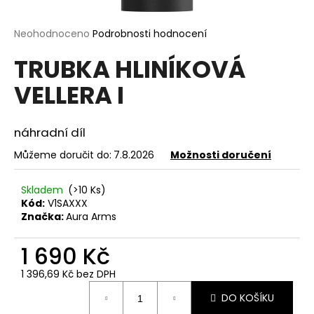
a
j
Průměrné
Neohodnoceno
Podrobnosti hodnocení
hodnocení
í
TRUBKA HLINÍKOVÁ
produktu
t
je
VELLERA I
?
0,0
z
5
hvězdiček.
náhradní díl
Můžeme doručit do:
7.8.2026
Možnosti doručení
HLEDAT
Skladem
(>10 Ks)
Kód:
V1SAXXX
Značka:
Aura Arms
D
o
1 690 Kč
p
o
1 396,69 Kč bez DPH
r
Měrná
DO KOŠÍKU
u
cena: