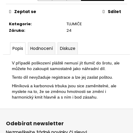
č
u
Zeptat se
Sdílet
j
e
Kategorie
:
TLUMIČE
m
Záruka
:
24
e
Popis
Hodnocení
Diskuze
ASCALON
EVO
GEN
V případě poškození pláště nemusí jít tlumič do šrotu, ale
1
můžete ho zakoupit samostatně jako náhradní díl.
59
Tento díl nevyžaduje registrace a lze jej zaslat poštou.
990
Kč
Hliníková a karbonová trbuka jsou sice zaměnitelné, ale
myslete na to, že se změnou hmotnosti se změní i
harmonický kmit hlavně a s ním i bod zásahu.
Z
á
Odebírat newsletter
p
Nezmeškejte žádné novinky či slevy!