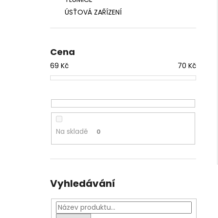
ŠROUB PAŽBIČKY VZ. 58
l
ÚSŤOVÁ ZAŘÍZENÍ
79 Kč
Cena
69
Kč
70
Kč
Na skladě
0
Vyhledávání