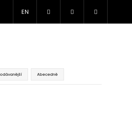
Hledat
Přihlášení
Nákupní
EN
Í
SLUŽBY
O NÁS
košík
rodávanější
Abecedně
Následující