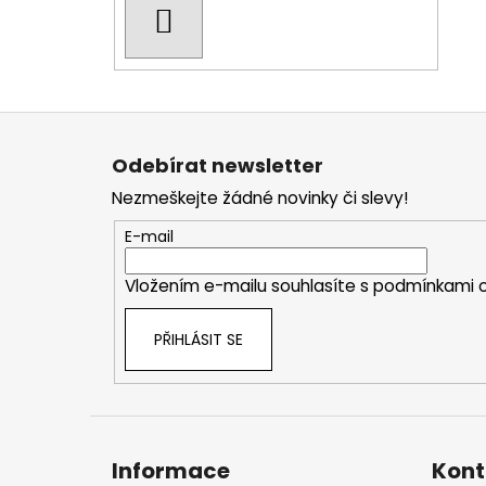
HLEDAT
Z
á
Odebírat newsletter
p
Nezmeškejte žádné novinky či slevy!
a
t
E-mail
í
Vložením e-mailu souhlasíte s
podmínkami o
PŘIHLÁSIT SE
Informace
Kont