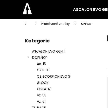
K
Přejít
na
o
ASCALON EVO GEN
obsah
Zpět
Zpět
š
do
do
í
Domů
Prodávané značky
Malwa
k
obchodu
obchodu
P
o
Kategorie
Přeskočit
s
kategorie
t
ASCALON EVO GEN 1
r
DOPLŇKY
a
AR-15
n
CZ P-10
n
CZ SCORPION EVO 3
í
GLOCK
p
OSTATNÍ
a
Vz. 58
n
Vz. 61
e
TLUMIČE