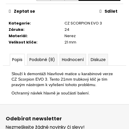
č
u
Zeptat se
Sdílet
j
e
Kategorie
:
CZ SCORPION EVO 3
m
Záruka
:
24
e
Materiál
:
Nerez
Velikost klíče
:
21 mm
SPOUŠŤ
ERGON
GLOCK
Popis
Podobné (8)
Hodnocení
Diskuze
1
590
Slouží k demontáži hlavňové matice u karabinové verze
Kč
CZ Scorpion EVO 3. Tento 21mm trubkový klíč je tím
pravým nástrojem k vyřešení tohoto problému.
Ochranný návlek hlavně je součástí balení.
Z
á
Odebírat newsletter
p
Nezmeškejte žádné novinky či slevy!