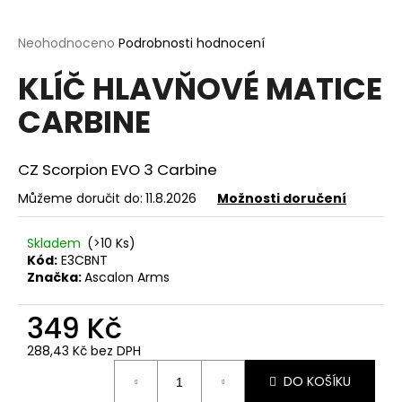
a
j
Průměrné
Neohodnoceno
Podrobnosti hodnocení
hodnocení
í
KLÍČ HLAVŇOVÉ MATICE
produktu
t
je
CARBINE
?
0,0
z
5
hvězdiček.
CZ Scorpion EVO 3 Carbine
Můžeme doručit do:
11.8.2026
Možnosti doručení
HLEDAT
Skladem
(>10 Ks)
Kód:
E3CBNT
Značka:
Ascalon Arms
D
o
349 Kč
p
o
288,43 Kč bez DPH
r
Měrná
DO KOŠÍKU
u
cena: