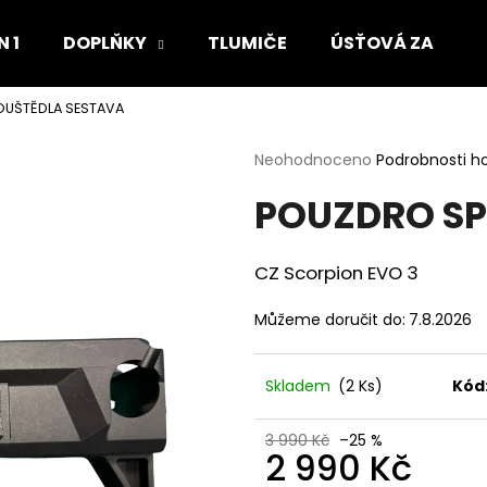
 1
DOPLŇKY
TLUMIČE
ÚSŤOVÁ ZAŘÍZEN
UŠTĚDLA SESTAVA
Co potřebujete najít?
Průměrné
Neohodnoceno
Podrobnosti h
hodnocení
POUZDRO SP
produktu
HLEDAT
je
0,0
z
CZ Scorpion EVO 3
5
Doporučujeme
hvězdiček.
Můžeme doručit do:
7.8.2026
Skladem
(2 Ks)
Kód
3 990 Kč
–25 %
2 990 Kč