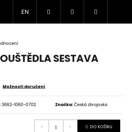
Hledat
Přihlášení
Nákupní
EN
Í
SLUŽBY
O NÁS
košík
odnocení
OUŠTĚDLA SESTAVA
Možnosti doručení
:
3662-1060-0702
Značka:
Česká zbrojovka
Následující
DO KOŠÍKU