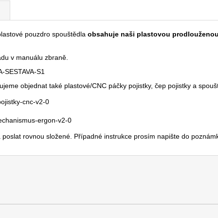
 plastové pouzdro spouštědla
obsahuje naši plastovou prodlouženou
padu v manuálu zbraně.
LA-SESTAVA-S1
čujeme objednat také plastové/CNC páčky pojistky, čep pojistky a sp
ojistky-cnc-v2-0
mechanismus-ergon-v2-0
 poslat rovnou složené. Případné instrukce prosím napište do poznám