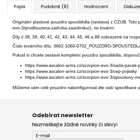
Popis
Podobné (8)
Hodnocení
Diskuze
Originální plastové pouzdro spouštědla (sestava) z CZUB. Toto
evo-3/prodlouzena-zadrzka-zasobniku/
), ne tovární.
Díly č.38, 39, 40, 41, 42, 43, 44, 45, 46 a 88 zobrazené na roz
Číslo továrního dílu: 3662-1060-0702_POUZDRO-SPOUSTED
Pokud si chcete sestavit kompletní pouzdro spouštědla, doporu
https://www.ascalon-arms.cz/scorpion-evo-3/sada-pacek-p
https://www.ascalon-arms.cz/scorpion-evo-3/cep-pojistky
https://www.ascalon-arms.cz/scorpion-evo-3/spoustovy-
Můžeme vám celé pouzdro nakonfigurovat dle vaší specifikace a
Z
á
Odebírat newsletter
p
Nezmeškejte žádné novinky či slevy!
a
t
E-mail