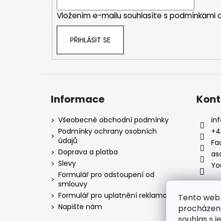
í
Vložením e-mailu souhlasíte s
podmínkami o
PŘIHLÁSIT SE
Informace
Kont
Všeobecné obchodní podmínky
inf
Podmínky ochrany osobních
+4
údajů
Fa
Doprava a platba
as
Slevy
Yo
Formulář pro odstoupení od
smlouvy
Formulář pro uplatnění reklamace
Tento web 
Napište nám
procházení
souhlas s j