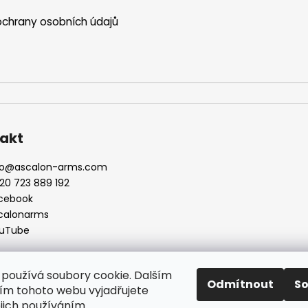
chrany osobních údajů
akt
o
@
ascalon-arms.com
20 723 889 192
cebook
calonarms
uTube
používá soubory cookie. Dalším
Odmítnout
S
m tohoto webu vyjadřujete
ejich používáním.