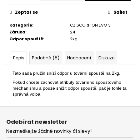
č
u
Zeptat se
Sdílet
j
e
Kategorie
:
CZ SCORPION EVO 3
m
Záruka
:
24
e
Odpor spouště
:
2kg
POUZDRO
Popis
Podobné (8)
Hodnocení
Diskuze
SPOUŠTĚDLA
SESTAVA
2
Tato sada pružin sníží odpor u tovární spouště na 2kg.
990
Pokud chcete zachovat atributy továrního spoušťového
Kč
Původně:
mechanismu a pouze snížit odpor spouště, pak je tohle ta
3
správná volba.
990
Kč
Z
á
Odebírat newsletter
p
Nezmeškejte žádné novinky či slevy!
a