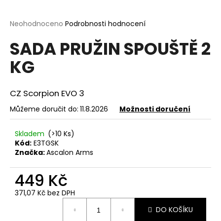
a
j
Průměrné
Neohodnoceno
Podrobnosti hodnocení
hodnocení
í
SADA PRUŽIN SPOUŠTĚ 2
produktu
t
je
KG
?
0,0
z
5
hvězdiček.
CZ Scorpion EVO 3
Můžeme doručit do:
11.8.2026
Možnosti doručení
HLEDAT
Skladem
(>10 Ks)
Kód:
E3TGSK
Značka:
Ascalon Arms
D
o
449 Kč
p
o
371,07 Kč bez DPH
r
Měrná
DO KOŠÍKU
u
cena: